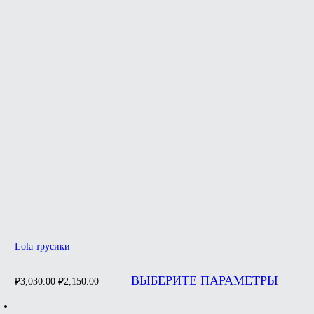
выбрать
на
странице
товара.
Lola трусики
Первоначальная
Текущая
Э
цена
цена:
т
ВЫБЕРИТЕ ПАРАМЕТРЫ
₽
3,030.00
₽
2,150.00
составляла
и
₽2,150.00.
н
₽3,030.00.
в