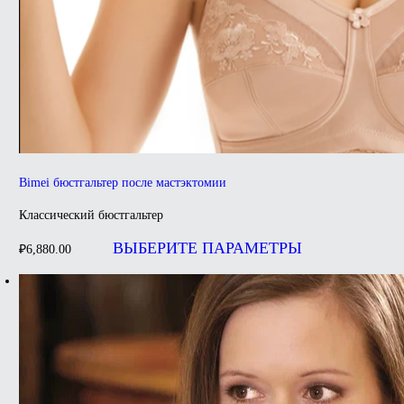
Bimei бюстгальтер после мастэктомии
Классический бюстгальтер
Этот
товар
ВЫБЕРИТЕ ПАРАМЕТРЫ
₽
6,880.00
имеет
несколько
вариаций.
Опции
можно
выбрать
на
странице
товара.