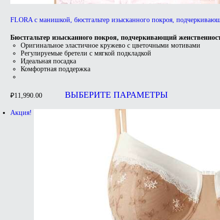
FLORA с манишкой, бюстгальтер изысканного покроя, подчеркиваю
Бюстгальтер изысканного покроя, подчеркивающий женственнос
Оригинальное эластичное кружево с цветочными мотивами
Регулируемые бретели с мягкой подкладкой
Идеальная посадка
Комфортная поддержка
Этот
товар
ВЫБЕРИТЕ ПАРАМЕТРЫ
₽
11,990.00
имеет
несколько
Акция!
вариаций.
Опции
можно
выбрать
на
странице
товара.