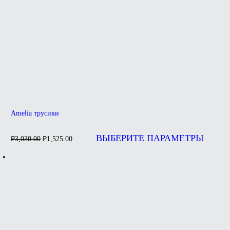
Amelia трусики
Первоначальная
Текущая
Э
цена
цена:
т
ВЫБЕРИТЕ ПАРАМЕТРЫ
₽
3,030.00
₽
1,525.00
составляла
и
₽1,525.00.
н
₽3,030.00.
в
О
м
в
н
с
т