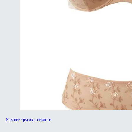
Suzanne трусики-стринги
Первоначальная
Текущая
Э