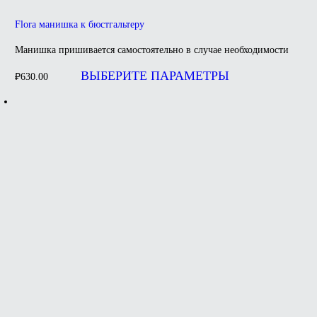
Flora манишка к бюстгальтеру
Манишка пришивается самостоятельно в случае необходимости
Этот
товар
ВЫБЕРИТЕ ПАРАМЕТРЫ
₽
630.00
имеет
несколько
вариаций.
Опции
можно
выбрать
на
странице
товара.